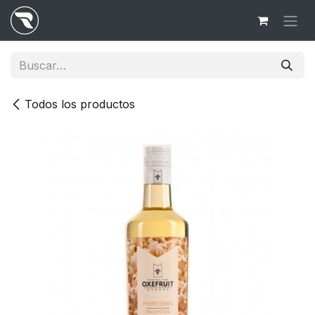
Ir al contenido
Todos los productos