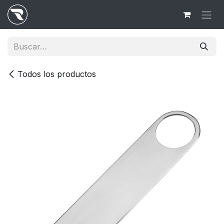
Ir al contenido
Todos los productos