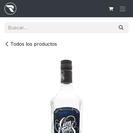
Ir al contenido
Todos los productos