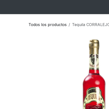
Ir al contenido
Inicio
Catálogo
Blog
Contacto
Todos los productos
Tequila CORRALEJ