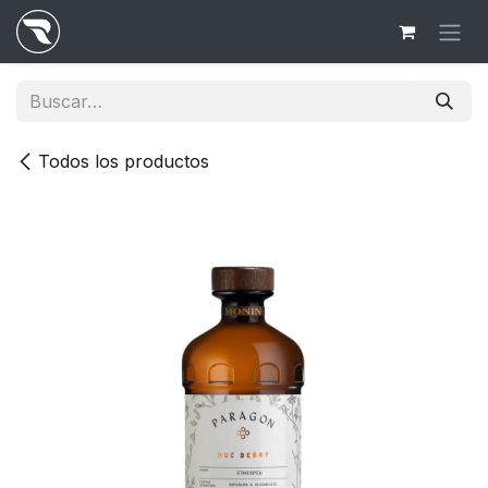
Ir al contenido
Todos los productos