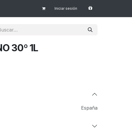
Iniciar sesión
O 30º 1L
España