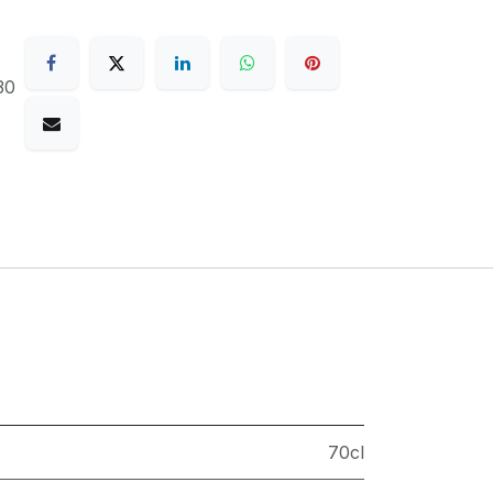
30
70cl