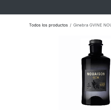
Ir al contenido
Inicio
Catálogo
Blog
Contacto
Todos los productos
Ginebra GVINE NO