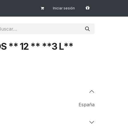
Iniciar sesión
S ** 12 ** **3 L**
España