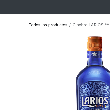
Ir al contenido
Inicio
Catálogo
Blog
Contacto
Todos los productos
Ginebra LARIOS **