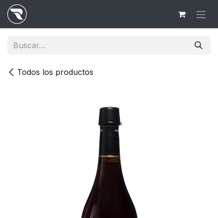
Ir al contenido
Todos los productos