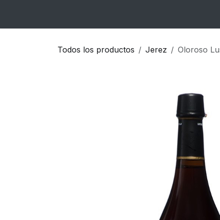
Ir al contenido
Inicio
Catálogo
Blog
Contacto
Todos los productos
Jerez
Oloroso L