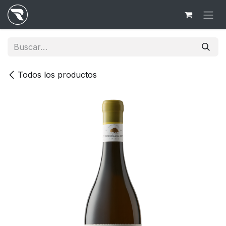
Ir al contenido
Todos los productos