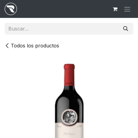
Ir al contenido
Todos los productos