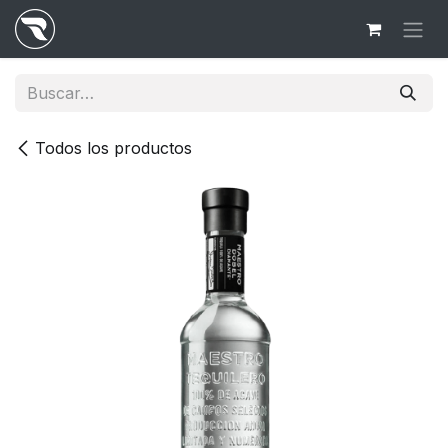
Ir al contenido
Todos los productos