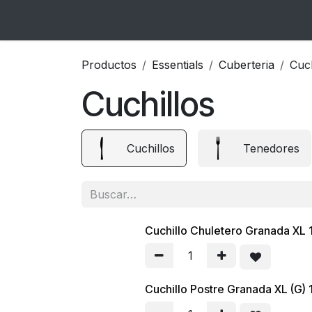
Ir al contenido
Inicio
Catálogo
Blog
Contacto
Productos
Essentials
Cuberteria
Cuch
Cuchillos
Cuchillos
Tenedores
Cuchillo Chuletero Granada XL 1
Cuchillo Postre Granada XL (G) 