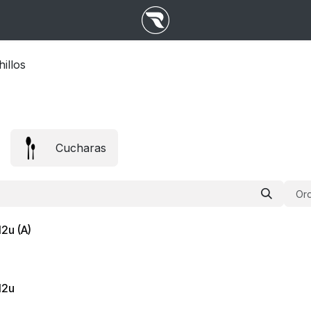
illos
Cucharas
Ord
2u (A)
12u