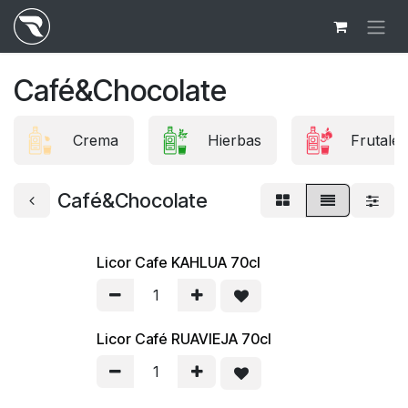
Ir al contenido
Café&Chocolate
Crema
Hierbas
Frutales
Café&Chocolate
Licor Cafe KAHLUA 70cl
Licor Café RUAVIEJA 70cl