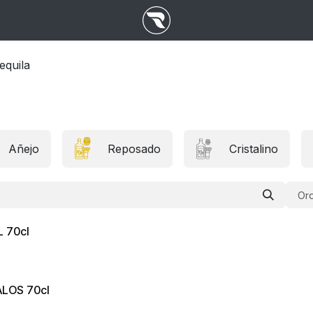
equila
Añejo
Reposado
Cristalino
Ord
 70cl
MALOS 70cl