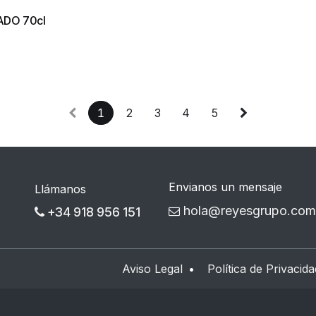
ADO 70cl
1
2
3
4
5
Envianos un mensaje
Llámanos
hola@reyesgrupo.com
+34 918 956 151
Aviso Legal
•
Política de Privacida