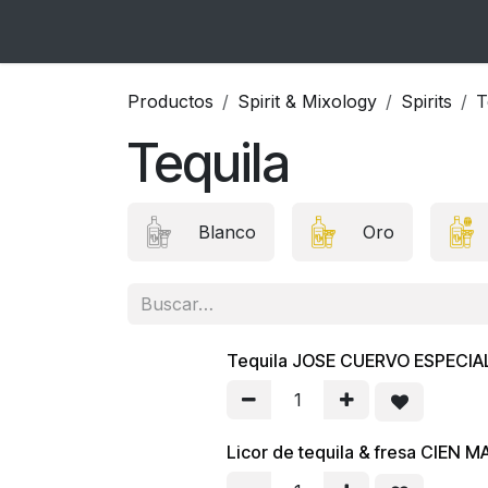
Ir al contenido
Inicio
Catálogo
Blog
Contacto
Productos
Spirit & Mixology
Spirits
T
Tequila
Blanco
Oro
Tequila JOSE CUERVO ESPECIAL
Licor de tequila & fresa CIEN 