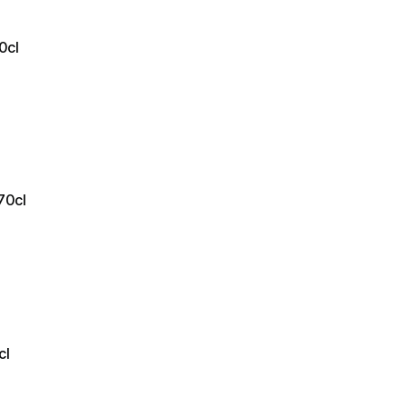
0cl
70cl
cl