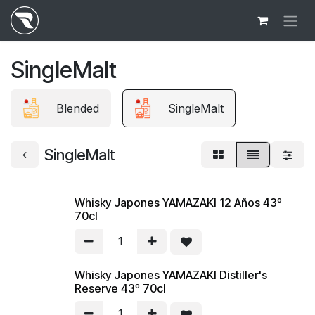
Ir al contenido
SingleMalt
Blended
SingleMalt
SingleMalt
Whisky Japones YAMAZAKI 12 Años 43º
70cl
Whisky Japones YAMAZAKI Distiller's
Reserve 43º 70cl