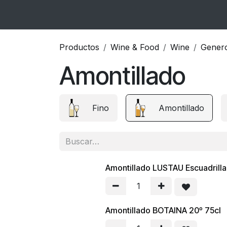
Ir al contenido
Inicio
Catálogo
Blog
Contacto
Productos
Wine & Food
Wine
Gener
Amontillado
Fino
Amontillado
Amontillado LUSTAU Escuadrilla 
Amontillado BOTAINA 20º 75cl