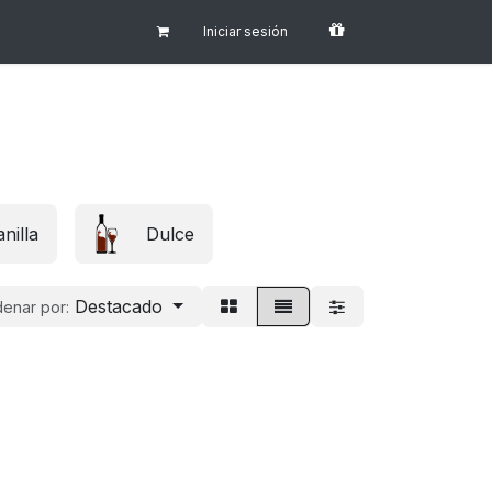
Iniciar sesión
nilla
Dulce
Destacado
enar por: