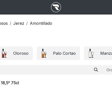
osos
Jerez
Amontillado
Oloroso
Palo Cortao
Manza
Ord
18,5º 75cl