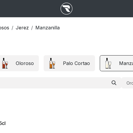
osos
Jerez
Manzanilla
Oloroso
Palo Cortao
Manza
Ord
5cl