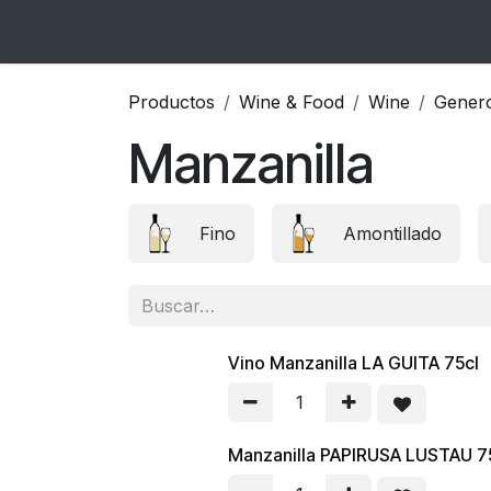
Ir al contenido
Inicio
Catálogo
Blog
Contacto
Productos
Wine & Food
Wine
Gener
Manzanilla
Fino
Amontillado
Vino Manzanilla LA GUITA 75cl
Manzanilla PAPIRUSA LUSTAU 7