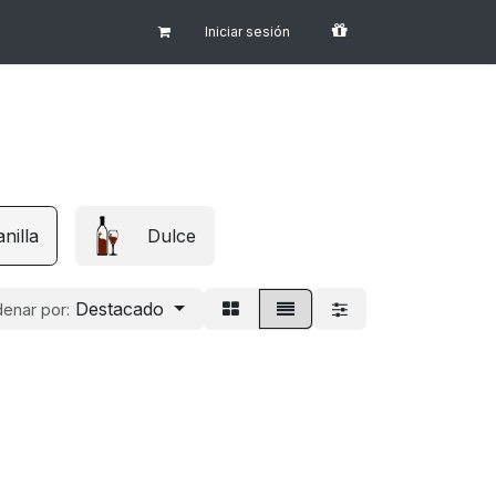
Iniciar sesión
nilla
Dulce
Destacado
enar por: