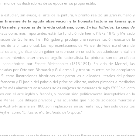
imero, de los ilustradores de su época en su propio estilo.
 estudiar, sin ayuda, el arte de la pintura, y pronto realizó un gran número y
an firmemente la aguda observación y la honesta factura en temas que
el Grande, y escenas de la vida cotidiana, como
En las Tullerías, La cena de
 sus obras más importantes están La fundición de hierro (1872-1875) y Mercado
nación de Guillermo I en Königsberg, produjo una representación exacta de la
nes de la pintura oficial. Las representaciones de Menzel de Federico el Grande
n al detalle, glorificando un gobierno represor en un estilo pseudodocumental; en
ontecimientos anteriores de orgullo nacionalista, las pinturas son de un efecto
s napoleónicas por Ernest Meissonnier (1815-1891).​ En vida de Menzel, las
eciadas por Otto von Bismarck y Guillermo I, y tras su muerte, se las apropiaron
Si estas ilustraciones históricas anticiparon las cualidades literales del primer
rancesa y El jardín del palacio del príncipe Alberto, ambas pintadas a mediados
re las más libremente observadas de las imégenes de mediados de siglo XIX.”​
En cuanto
s con el arte inglés y francés, y habrían sido políticamente inaceptables en la
de Menzel. Los dibujos privados y las acuarelas que hizo de soldados muertos y
a Austro-Prusiana en 1866 son implacables en su realismo, y han sido descritos
n-Reyher como
“únicos en el arte alemán de la época.”
 recomendamos visitar la tienda online de Licores Reyes para conocer las mejores