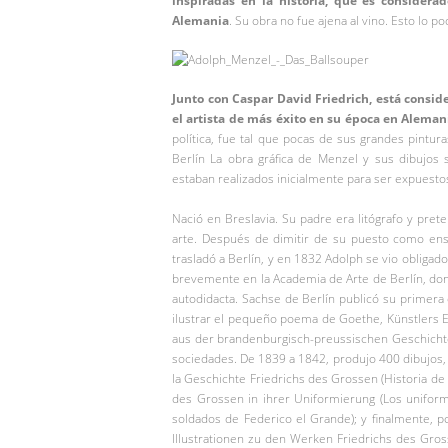
inspiradas en la historia, que es considera
Alemania
. Su obra no fue ajena al vino. Esto l
Junto con Caspar David Friedrich, está consid
el artista de más éxito en su época en Aleman
política, fue tal que pocas de sus grandes pint
Berlín​ La obra gráfica de Menzel y sus dibujo
estaban realizados inicialmente para ser expuesto
Nació en Breslavia. Su padre era litógrafo y pret
arte. Después de dimitir de su puesto como ense
trasladó a Berlín, y en 1832 Adolph se vio obligad
brevemente en la Academia de Arte de Berlín, don
autodidacta.​ Sachse de Berlín publicó su primera
ilustrar el pequeño poema de Goethe, Künstlers Er
aus der brandenburgisch-preussischen Geschichte,
sociedades. De 1839 a 1842, produjo 400 dibujos, i
la Geschichte Friedrichs des Grossen (Historia de
des Grossen in ihrer Uniformierung (Los uniform
soldados de Federico el Grande); y finalmente, po
Illustrationen zu den Werken Friedrichs des Gros