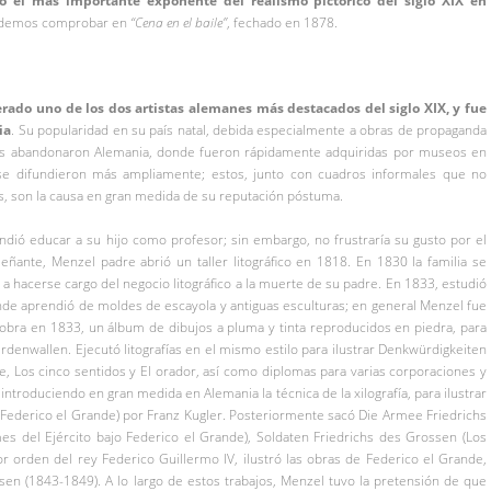
do el más importante exponente del realismo pictórico del siglo XIX en
o podemos comprobar en
“Cena en el baile”
, fechado en 1878.
erado uno de los dos artistas alemanes más destacados del siglo XIX, y fue
ia
. Su popularidad en su país natal, debida especialmente a obras de propaganda
uras abandonaron Alemania, donde fueron rápidamente adquiridas por museos en
s se difundieron más ampliamente; estos, junto con cuadros informales que no
s, son la causa en gran medida de su reputación póstuma.
endió educar a su hijo como profesor; sin embargo, no frustraría su gusto por el
ñante, Menzel padre abrió un taller litográfico en 1818. En 1830 la familia se
o a hacerse cargo del negocio litográfico a la muerte de su padre. En 1833, estudió
de aprendió de moldes de escayola y antiguas esculturas; en general Menzel fue
 obra en 1833, un álbum de dibujos a pluma y tinta reproducidos en piedra, para
denwallen. Ejecutó litografías en el mismo estilo para ilustrar Denkwürdigkeiten
 Los cinco sentidos y El orador, así como diplomas para varias corporaciones y
ntroduciendo en gran medida en Alemania la técnica de la xilografía, para ilustrar
 Federico el Grande) por Franz Kugler. Posteriormente sacó Die Armee Friedrichs
es del Ejército bajo Federico el Grande), Soldaten Friedrichs des Grossen (Los
r orden del rey Federico Guillermo IV, ilustró las obras de Federico el Grande,
sen (1843-1849). A lo largo de estos trabajos, Menzel tuvo la pretensión de que