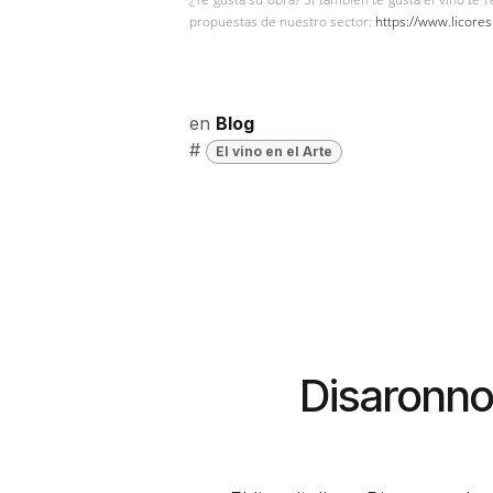
propuestas de nuestro sector:
https://www.licore
en
Blog
#
El vino en el Arte
Disaronno