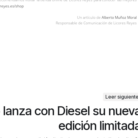
sreyes.es/shop
Un artículo de
Alberto Muñoz Moral
Responsable de Comunicación de Licores Reyes
Leer siguient
 lanza con Diesel su nuev
edición limitad