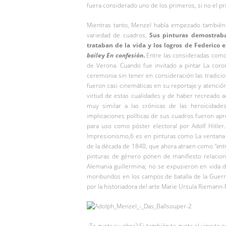
fuera considerado uno de los primeros, si no el pr
Mientras tanto, Menzel había empezado también a
variedad de cuadros.
Sus pinturas demostrab
trataban de la vida y los logros de Federico 
baile
y
En confesión
.
Entre las consideradas como
de Verona. Cuando fue invitado a pintar La coro
ceremonia sin tener en consideración las tradicio
fueron casi cinemáticas en su reportaje y atenció
virtud de estas cualidades y de haber recreado ac
muy similar a las crónicas de las heroicidade
implicaciones políticas de sus cuadros fueron apr
para uso como póster electoral por Adolf Hitler. 
Impresionismo,6​ es en pinturas como La ventana f
de la década de 1840, que ahora atraen como
“ent
pinturas de género ponen de manifiesto relacione
Alemania guillermina; no se expusieron en vida 
moribundos en los campos de batalla de la Guerr
por la historiadora del arte Marie Ursula Rieman
¿Te gusta su obra? Si también te gusta el vino te