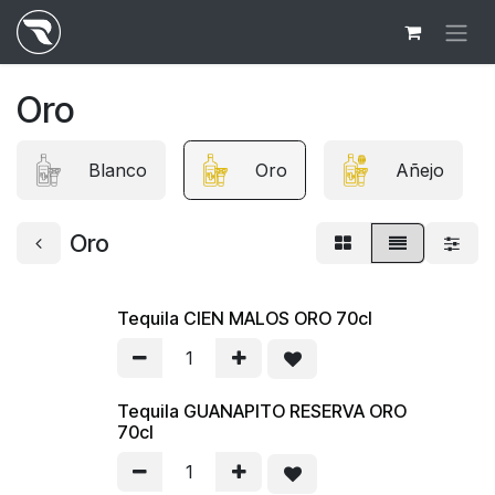
Ir al contenido
Oro
Blanco
Oro
Añejo
Oro
Tequila CIEN MALOS ORO 70cl
Tequila GUANAPITO RESERVA ORO
70cl