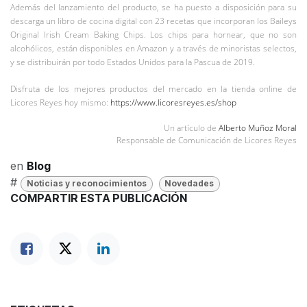
Además del lanzamiento del producto, se ha puesto a disposición para su
descarga un libro de cocina digital con 23 recetas que incorporan los Baileys
Original Irish Cream Baking Chips. Los chips para hornear, que no son
alcohólicos, están disponibles en Amazon y a través de minoristas selectos,
y se distribuirán por todo Estados Unidos para la Pascua de 2019.
Disfruta de los mejores productos del mercado en la tienda online de
Licores Reyes hoy mismo:
https://www.licoresreyes.es/shop
Un artículo de
Alberto Muñoz Moral
Responsable de Comunicación de Licores Reyes
en
Blog
#
Noticias y reconocimientos
Novedades
COMPARTIR ESTA PUBLICACIÓN