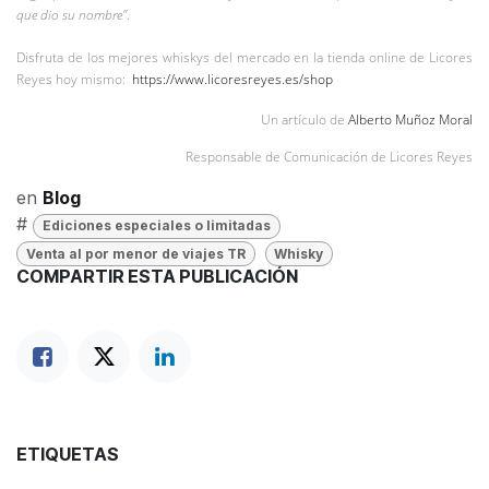
que dio su nombre”
.
Disfruta de los mejores whiskys del mercado en la tienda online de Licores
Reyes hoy mismo:
https://www.licoresreyes.es/shop
Un artículo de
Alberto Muñoz Moral
Responsable de Comunicación de Licores Reyes
en
Blog
#
Ediciones especiales o limitadas
Venta al por menor de viajes TR
Whisky
COMPARTIR ESTA PUBLICACIÓN
ETIQUETAS