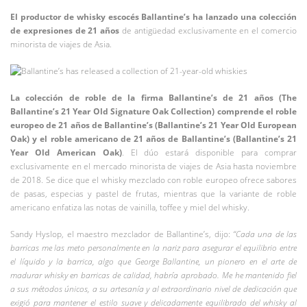
El productor de whisky escocés Ballantine’s ha lanzado una colección
de expresiones de 21 años
de antigüedad exclusivamente en el comercio
minorista de viajes de Asia.
La colección de roble de la firma Ballantine’s de 21 años (The
Ballantine’s 21 Year Old Signature Oak Collection) comprende el roble
europeo de 21 años de Ballantine’s (Ballantine’s 21 Year Old European
Oak) y el roble americano de 21 años de Ballantine’s (Ballantine’s 21
Year Old American Oak)
. El dúo estará disponible para comprar
exclusivamente en el mercado minorista de viajes de Asia hasta noviembre
de 2018. Se dice que el whisky mezclado con roble europeo ofrece sabores
de pasas, especias y pastel de frutas, mientras que la variante de roble
americano enfatiza las notas de vainilla, toffee y miel del whisky.
Sandy Hyslop, el maestro mezclador de Ballantine’s, dijo:
“Cada una de las
barricas me las meto personalmente en la nariz para asegurar el equilibrio entre
el líquido y la barrica, algo que George Ballantine, un pionero en el arte de
madurar whisky en barricas de calidad, habría aprobado. Me he mantenido fiel
a sus métodos únicos, a su artesanía y al extraordinario nivel de dedicación que
exigió para mantener el estilo suave y delicadamente equilibrado del whisky al