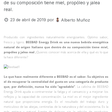
de su composición tiene miel, propóleo y jalea
real.
23 de abril de 2019
por
Alberto Muñoz
Producido con ingredientes naturalmente energizantes. Optimo sabor,
fresco y ligero.
BEEBAD Energy Drink es una nueva bebida energética
natural de origen Italiano que dentro de su composición tiene miel,
propóleo y jalea real
¿Quieres conocer más acerca de ella y qué es lo que
la hace diferente?
Lo que hace realmente diferente a BEEBAD es el sabor. Su objetivo es
el de recuperar la centralidad del gusto en una categoría de producto
que, por definición, nunca ha sido “agradable”
. La cafeína de BEEBAD
Energy Drink ayuda a contrarrestar la fatiga y el cansancio y a mejorar los
reflejos y la capacidad de concentración. La miel es el mejor ingrediente
natural que proporciona energía. Es el resultado del trabajo duro y
meticuloso de las abejas, centinelas de la naturaleza y del ecosistema. Es la
más antigua y natural fuente de dulzura, sin la adición de productos