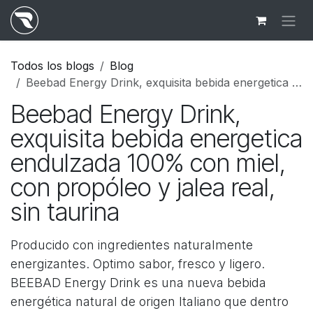
Ir al contenido
Todos los blogs
Blog
Beebad Energy Drink, exquisita bebida energetica endulzada 100% con miel, con propóleo y jalea real, sin taurina
Beebad Energy Drink,
exquisita bebida energetica
endulzada 100% con miel,
con propóleo y jalea real,
sin taurina
Producido con ingredientes naturalmente
energizantes. Optimo sabor, fresco y ligero.
BEEBAD Energy Drink es una nueva bebida
energética natural de origen Italiano que dentro