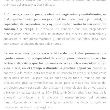
químicos peligrosos y azúcar refinado.
El Ginseng, conocido por sus efectos energizantes y revitalizantes, es
útil especialmente para mejorar del bienestar físico y mental, la
capacidad de concentración y ayuda a luchar contra la sensación de
cansancio y fatiga
. El propóleo es conocido por sus propiedades
beneficiosas, entre las cuales se destacan los efectos antibacteriales y
antivirales e inmunoestimulantes y antioxidantes naturales, ideal para
compensar los efectos de una vida intensa.
La maca es una planta característica de los Andes peruanos que
ayuda a aumentar la capacidad del cuerpo para poder adaptarse a los
factores de estrés que las personas activas suelen encontrar en su
vida diaria, en el trabajo o durante la práctica deportiva
. Ayudan al
cuerpo y a la mente para reaccionar de manera positiva y superar estas
situaciones límites. La jalea real es conocida en todo el mundo por sus
efectos energizantes y tonificantes, útiles para combatir los efectos del
envejecimiento y para estimular el sistema inmunológico ¡Es un verdadero
elixir de la vida! Las vitaminas B6 y B12, también llamadas “vitaminas de la
energía”, contribuyen a la mejoría y mantenimiento del sistema
inmunológico, de la función neurológica, de la formación de los glóbulos
rojos y del metabolismo energético.