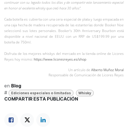
continuar con su legado todos los días y de compartir este lanzamiento especial
en honor al excelente whisky que creó hace 30 años”.
Cada botella es cubierta con una cera especial de plata y luego empacada en
una caja hecha de madera recuperada de las estanterías donde Booker Noe
seleccionó sus lotes personales. Booker’s 30th Anniversary Bourbon está
disponible a nivel nacional de EEUU con un RRP de US$199.99 por una
botella de 750ml.
Disfruta de los mejores whiskys del mercado en la tienda online de Licores
Reyes hoy mismo:
https://www.licoresreyes.es/shop
Un artículo de
Alberto Muñoz Moral
Responsable de Comunicación de Licores Reyes
en
Blog
#
Ediciones especiales o limitadas
Whisky
COMPARTIR ESTA PUBLICACIÓN