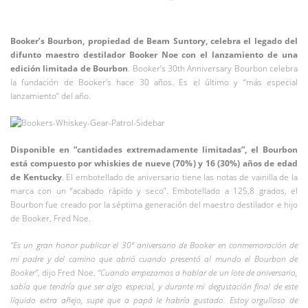
Booker’s Bourbon, propiedad de Beam Suntory, celebra el legado del
difunto maestro destilador Booker Noe con el lanzamiento de una
edición limitada de Bourbon
. Booker’s 30th Anniversary Bourbon celebra
la fundación de Booker’s hace 30 años. Es el último y “más especial
lanzamiento” del año.
Disponible en “cantidades extremadamente limitadas”, el Bourbon
está compuesto por whiskies de nueve (70%) y 16 (30%) años de edad
de Kentucky
. El embotellado de aniversario tiene las notas de vainilla de la
marca con un “acabado rápido y seco”. Embotellado a 125,8 grados, el
Bourbon fue creado por la séptima generación del maestro destilador e hijo
de Booker, Fred Noe.
“Es un gran honor publicar el 30º aniversario de Booker en conmemoración de
mi padre y del camino que abrió cuando presentó al mundo el Bourbon de
Booker”
, dijo Fred Noe.
“Cuando empezamos a hablar de un lote de aniversario,
sabía que tendría que ser algo especial, y durante mi degustación final de este
líquido extra añejo, supe que a papá le habría gustado. Estoy orgulloso de