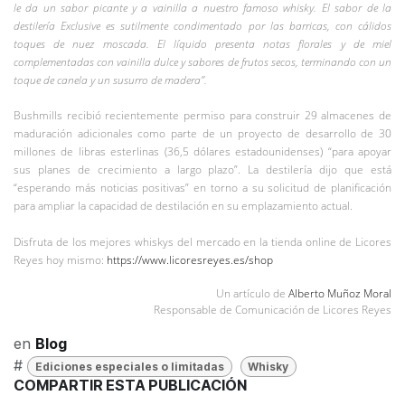
le da un sabor picante y a vainilla a nuestro famoso whisky. El sabor de la
destilería Exclusive es sutilmente condimentado por las barricas, con cálidos
toques de nuez moscada. El líquido presenta notas florales y de miel
complementadas con vainilla dulce y sabores de frutos secos, terminando con un
toque de canela y un susurro de madera”.
Bushmills recibió recientemente permiso para construir 29 almacenes de
maduración adicionales como parte de un proyecto de desarrollo de 30
millones de libras esterlinas (36,5 dólares estadounidenses) “para apoyar
sus planes de crecimiento a largo plazo”. La destilería dijo que está
“esperando más noticias positivas” en torno a su solicitud de planificación
para ampliar la capacidad de destilación en su emplazamiento actual.
Disfruta de los mejores whiskys del mercado en la tienda online de Licores
Reyes hoy mismo:
https://www.licoresreyes.es/shop
Un artículo de
Alberto Muñoz Moral
Responsable de Comunicación de Licores Reyes
en
Blog
#
Ediciones especiales o limitadas
Whisky
COMPARTIR ESTA PUBLICACIÓN