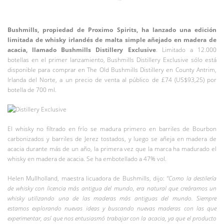
Bushmills, propiedad de Proximo Spirits, ha lanzado una edición
limitada de whisky irlandés de malta simple añejado en madera de
acacia, llamado Bushmills Distillery Exclusive
. Limitado a 12.000
botellas en el primer lanzamiento, Bushmills Distillery Exclusive sólo está
disponible para comprar en The Old Bushmills Distillery en County Antrim,
Irlanda del Norte, a un precio de venta al público de £74 (US$93,25) por
botella de 700 ml.
El whisky no filtrado en frío se madura primero en barriles de Bourbon
carbonizados y barriles de Jerez tostados, y luego se añeja en madera de
acacia durante más de un año, la primera vez que la marca ha madurado el
whisky en madera de acacia. Se ha embotellado a 47% vol.
Helen Mullholland, maestra licuadora de Bushmills, dijo:
“Como la destilería
de whisky con licencia más antigua del mundo, era natural que creáramos un
whisky utilizando una de las maderas más antiguas del mundo. Siempre
estamos explorando nuevas ideas y buscando nuevas maderas con las que
experimentar, así que nos entusiasmó trabajar con la acacia, ya que el producto