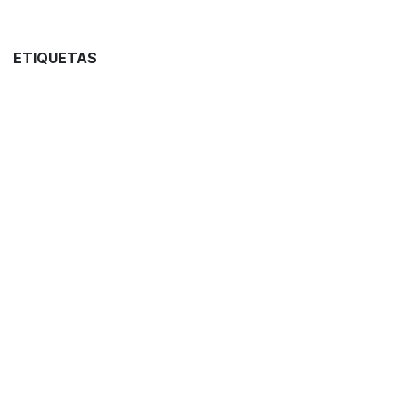
ETIQUETAS
Curiosidades
Destilados
NUESTROS BLOGS
Blog
Vinos
Coctelería
Conservas
Spirits
Wine & Food