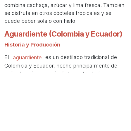
combina cachaça, azúcar y lima fresca. También
se disfruta en otros cócteles tropicales y se
puede beber sola o con hielo.
Aguardiente (Colombia y Ecuador)
Historia y Producción
El
es un destilado tradicional de
aguardiente
Colombia y Ecuador, hecho principalmente de
caña de azúcar y anís. Este destilado tiene un
sabor distintivo y es una parte integral de
muchas celebraciones y eventos sociales en
ambos países.
Tipos de Aguardiente
Aguardiente Blanco
:
Sin envejecimiento y
con un sabor fuerte a anís.