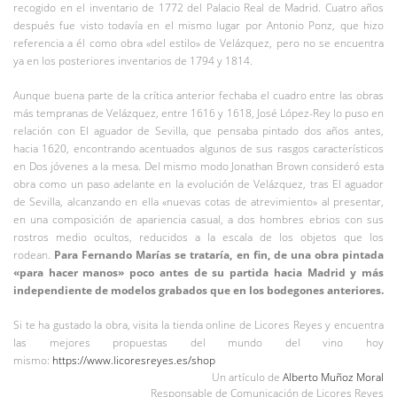
recogido en el inventario de 1772 del Palacio Real de Madrid. Cuatro años
después fue visto todavía en el mismo lugar por Antonio Ponz, que hizo
referencia a él como obra «del estilo» de Velázquez, pero no se encuentra
ya en los posteriores inventarios de 1794 y 1814.
Aunque buena parte de la crítica anterior fechaba el cuadro entre las obras
más tempranas de Velázquez, entre 1616 y 1618, José López-Rey lo puso en
relación con El aguador de Sevilla, que pensaba pintado dos años antes,
hacia 1620, encontrando acentuados algunos de sus rasgos característicos
en Dos jóvenes a la mesa. Del mismo modo Jonathan Brown consideró esta
obra como un paso adelante en la evolución de Velázquez, tras El aguador
de Sevilla, alcanzando en ella «nuevas cotas de atrevimiento» al presentar,
en una composición de apariencia casual, a dos hombres ebrios con sus
rostros medio ocultos, reducidos a la escala de los objetos que los
rodean.
Para Fernando Marías se trataría, en fin, de una obra pintada
«para hacer manos» poco antes de su partida hacia Madrid y más
independiente de modelos grabados que en los bodegones anteriores.
Si te ha gustado la obra, visita la tienda online de Licores Reyes y encuentra
las mejores propuestas del mundo del vino hoy
mismo:
https://www.licoresreyes.es/shop
Un artículo de
Alberto Muñoz Moral
Responsable de Comunicación de Licores Reyes