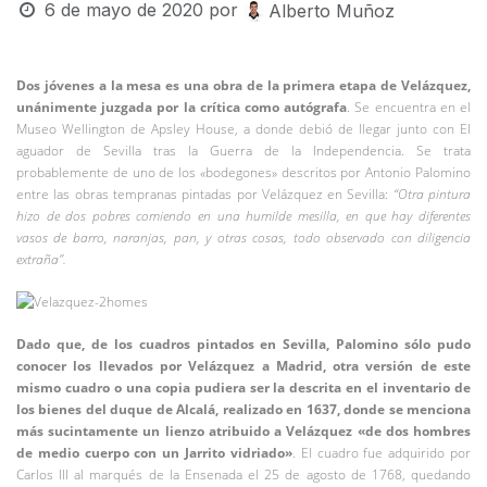
6 de mayo de 2020
por
Alberto Muñoz
Dos jóvenes a la mesa es una obra de la primera etapa de Velázquez,
unánimente juzgada por la crítica como autógrafa
. Se encuentra en el
Museo Wellington de Apsley House, a donde debió de llegar junto con El
aguador de Sevilla tras la Guerra de la Independencia. Se trata
probablemente de uno de los «bodegones» descritos por Antonio Palomino
entre las obras tempranas pintadas por Velázquez en Sevilla:
“Otra pintura
hizo de dos pobres comiendo en una humilde mesilla, en que hay diferentes
vasos de barro, naranjas, pan, y otras cosas, todo observado con diligencia
extraña”.
Dado que, de los cuadros pintados en Sevilla, Palomino sólo pudo
conocer los llevados por Velázquez a Madrid, otra versión de este
mismo cuadro o una copia pudiera ser la descrita en el inventario de
los bienes del duque de Alcalá, realizado en 1637, donde se menciona
más sucintamente un lienzo atribuido a Velázquez «de dos hombres
de medio cuerpo con un Jarrito vidriado»
. El cuadro fue adquirido por
Carlos III al marqués de la Ensenada el 25 de agosto de 1768, quedando