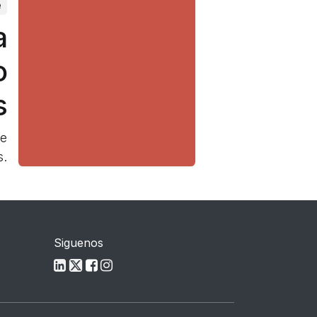
e
a
o
s
ue
s.
Siguenos