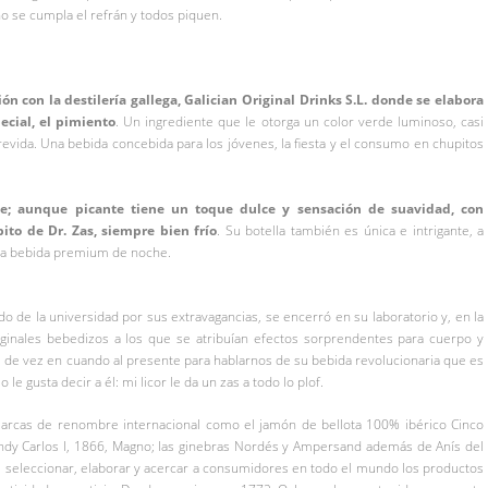
o se cumpla el refrán y todos piquen.
n con la destilería gallega, Galician Original Drinks S.L. donde se elabora
ecial, el pimiento
. Un ingrediente que le otorga un color verde luminoso, casi
revida. Una bebida concebida para los jóvenes, la fiesta y el consumo en chupitos
te; aunque picante tiene un toque dulce y sensación de suavidad, con
ito de Dr. Zas, siempre bien frío
. Su botella también es única e intrigante, a
na bebida premium de noche.
o de la universidad por sus extravagancias, se encerró en su laboratorio y, en la
iginales bebedizos a los que se atribuían efectos sorprendentes para cuerpo y
e de vez en cuando al presente para hablarnos de su bebida revolucionaria que es
 le gusta decir a él: mi licor le da un zas a todo lo plof.
arcas de renombre internacional como el jamón de bellota 100% ibérico Cinco
brandy Carlos I, 1866, Magno; las ginebras Nordés y Ampersand además de Anís del
: seleccionar, elaborar y acercar a consumidores en todo el mundo los productos