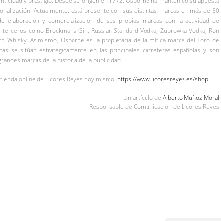
nticidad y prestigio. Desde su origen en 1772, Osborne ha mantenido su apuesta
cionalización. Actualmente, está presente con sus distintas marcas en más de 50
 elaboración y comercialización de sus propias marcas con la actividad de
e terceros como Brockmans Gin, Russian Standard Vodka, Zubrowka Vodka, Ron
ch Whisky. Asímismo, Osborne es la propietaria de la mítica marca del Toro de
s se sitúan estratégicamente en las principales carreteras españolas y son
andes marcas de la historia de la publicidad.
a tienda online de Licores Reyes hoy mismo:
https://www.licoresreyes.es/shop
Un artículo de
Alberto Muñoz Moral
Responsable de Comunicación de Licores Reyes