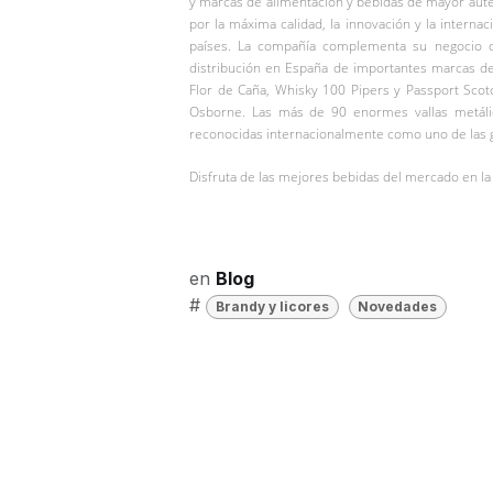
y marcas de alimentación y bebidas de mayor aute
por la máxima calidad, la innovación y la interna
países. La compañía complementa su negocio de
distribución en España de importantes marcas d
Flor de Caña, Whisky 100 Pipers y Passport Scot
Osborne. Las más de 90 enormes vallas metálica
reconocidas internacionalmente como uno de las gr
Disfruta de las mejores bebidas del mercado en l
en
Blog
#
Brandy y licores
Novedades