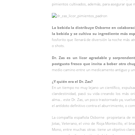
pimientos cultivados, además, para asegurar que n
La bebida la distribuye Osborne en colaboració
la bebida y se cultiva su ingrediente más esp
fosforito que llenará de diversión la noche más at
o shots.
Dr. Zas es un licor agradable y sorprenden
postgusto fresco que invita a beber otro chup
medio camino entre un medicamento antiguo y u
¿Y quién era el Dr. Zas?
En un tiempo no muy lejano un científico, expulsad
clandestinidad, pasó su vida creando los más or
alma… este Dr. Zas, un poco trastornado ya, vuelv
el antídoto definitivo contra el aburrimiento, o como
La compañía española Osborne -propietaria de m
Jotas, Veterano, el vino de Rioja Montecillo, el 
Mono, entre muchas otras- tiene un objetivo claro