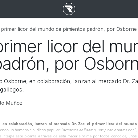
l primer licor del mundo de pimientos padrón, por Osborne
 primer licor del m
padrón, por Osbor
upo Osborne, en colaboración, lanzan al mercado Dr. Za
gallegos.
rto Muñoz
, en colaboración, lanzan al mercado Dr. Zas: el primer licor del mundo
iendo un homenaje al dicho popular:
“pementos de Padrón, uns pican e outros non”
,
e integra este picante a través de esta materia prima por todos conocida, unos