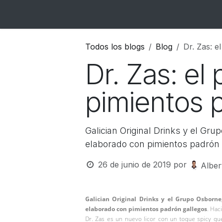
Ir al contenido
Inicio
Catálogo
Blog
Contacto
Todos los blogs
Blog
Dr. Zas: e
Dr. Zas: el
pimientos 
Galician Original Drinks y el Gr
elaborado con pimientos padrón 
26 de junio de 2019
por
Albe
Galician Original Drinks y el Grupo Osborne
elaborado con pimientos padrón gallegos
. Hac
Dr. Zas es un nuevo licor con un toque spicy qu