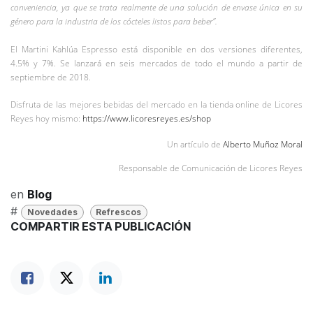
conveniencia, ya que se trata realmente de una solución de envase única en su
género para la industria de los cócteles listos para beber”.
El Martini Kahlúa Espresso está disponible en dos versiones diferentes,
4.5% y 7%. Se lanzará en seis mercados de todo el mundo a partir de
septiembre de 2018.
Disfruta de las mejores bebidas del mercado en la tienda online de Licores
Reyes hoy mismo:
https://www.licoresreyes.es/shop
Un artículo de
Alberto Muñoz Moral
Responsable de Comunicación de Licores Reyes
en
Blog
#
Novedades
Refrescos
COMPARTIR ESTA PUBLICACIÓN