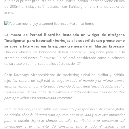
que es el primer producto de su tipo. Martini Kahlúa Espresso viene en lata
de 200ml e incluye café tostado, licor Kahlúa y un chorrito de vodka de
grano.
La marca de Pernod Ricard-ha instalado un widget de nitrógeno
“inteligente” para hacer salir burbujas a la superficie tan pronto como
se abre la lata y recrear la espuma cremosa de un Martini Espresso
.
Una vez abierto, los bebederos deben esperar 20 segundos para que la
crema se endurezca. El envase “único” está considerado como el primero
de su clase en el mercado de los cócteles de IDT.
Colin Kavanagh, vicepresidente de marketing global de Malibú y Kahlúa,
dijo:
“La cultura del café está en auge en todo el mundo y al mismo tiempo
estamos viendo un aumento de la demanda de una experiencia de cóctel de alto
nivel en casa. Por lo tanto, desarrollamos la lata de Kahlúa Espresso Martini
para aprovechar esta oportunidad emergente.”
Romina Mariano, responsable del proyecto y responsable de marca global
de Kahlúa, añadió:
“Nuestra clara apuesta por la calidad y el envase innovador
para el Kahlúa Espresso Martini no sólo contribuirá a la experiencia del
consumidor y al momento del consumo, sino a todo el segmento de