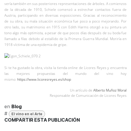
vería también en sus posteriores representaciones de árboles. A comienzos
de la década de 1910, Schiele comenzó a estrechar contactos fuera de
Austria, participando en diversas exposiciones. Gracias al reconocimiento
de su obra, su mala situación económica fue poco a poco mejorando. Por
otro lado, su matrimonio en 1915 con Edith Harms otorgó a su pintura un
tono algo más optimista, a pesar de que pocos días después de su boda fue
llamado a filas debido al estallido de la Primera Guerra Mundial. Moriría en
1918 víctima de una epidemia de gripe.
Si te ha gustado la obra, visita la tienda online de Licores Reyes y encuentra
las mejores propuestas del mundo del vino hoy
mismo:
https://www.licoresreyes.es/shop
Un artículo de
Alberto Muñoz Moral
Responsable de Comunicación de Licores Reyes
en
Blog
#
El vino en el Arte
COMPARTIR ESTA PUBLICACIÓN