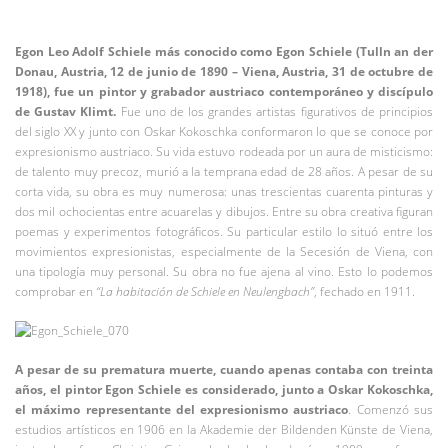
Egon Leo Adolf Schiele más conocido como Egon Schiele (Tulln an der
Donau, Austria, 12 de junio de 1890 – Viena, Austria, 31 de octubre de
1918), fue un pintor y grabador austriaco contemporáneo y discípulo
de Gustav Klimt.
Fue uno de los grandes artistas figurativos de principios
del siglo XX y junto con Oskar Kokoschka conformaron lo que se conoce por
expresionismo austriaco. Su vida estuvo rodeada por un aura de misticismo:
de talento muy precoz, murió a la temprana edad de 28 años. A pesar de su
corta vida, su obra es muy numerosa: unas trescientas cuarenta pinturas y
dos mil ochocientas entre acuarelas y dibujos. Entre su obra creativa figuran
poemas y experimentos fotográficos. Su particular estilo lo situó entre los
movimientos expresionistas, especialmente de la Secesión de Viena, con
una tipología muy personal. Su obra no fue ajena al vino. Esto lo podemos
comprobar en
“La habitación de Schiele en Neulengbach”
, fechado en 1911.
A pesar de su prematura muerte, cuando apenas contaba con treinta
años, el pintor Egon Schiele es considerado, junto a Oskar Kokoschka,
el máximo representante del expresionismo austriaco
. Comenzó sus
estudios artísticos en 1906 en la Akademie der Bildenden Künste de Viena,