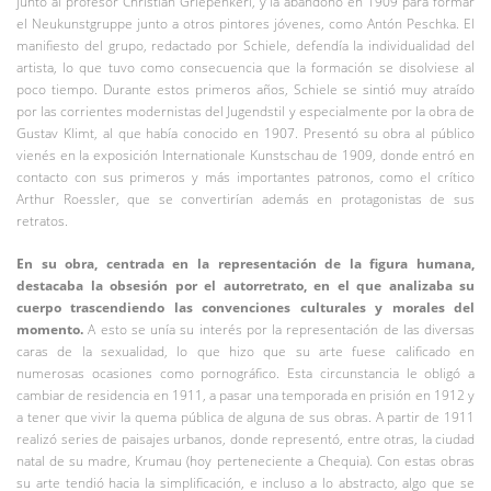
junto al profesor Christian Griepenkerl, y la abandonó en 1909 para formar
el Neukunstgruppe junto a otros pintores jóvenes, como Antón Peschka. El
manifiesto del grupo, redactado por Schiele, defendía la individualidad del
artista, lo que tuvo como consecuencia que la formación se disolviese al
poco tiempo. Durante estos primeros años, Schiele se sintió muy atraído
por las corrientes modernistas del Jugendstil y especialmente por la obra de
Gustav Klimt, al que había conocido en 1907. Presentó su obra al público
vienés en la exposición Internationale Kunstschau de 1909, donde entró en
contacto con sus primeros y más importantes patronos, como el crítico
Arthur Roessler, que se convertirían además en protagonistas de sus
retratos.
En su obra, centrada en la representación de la figura humana,
destacaba la obsesión por el autorretrato, en el que analizaba su
cuerpo trascendiendo las convenciones culturales y morales del
momento.
A esto se unía su interés por la representación de las diversas
caras de la sexualidad, lo que hizo que su arte fuese calificado en
numerosas ocasiones como pornográfico. Esta circunstancia le obligó a
cambiar de residencia en 1911, a pasar una temporada en prisión en 1912 y
a tener que vivir la quema pública de alguna de sus obras. A partir de 1911
realizó series de paisajes urbanos, donde representó, entre otras, la ciudad
natal de su madre, Krumau (hoy perteneciente a Chequia). Con estas obras
su arte tendió hacia la simplificación, e incluso a lo abstracto, algo que se