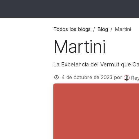
Ir al contenido
Inicio
Catálogo
Blog
Contacto
Todos los blogs
Blog
Martini
Martini
La Excelencia del Vermut que Ca
4 de octubre de 2023
por
Rey