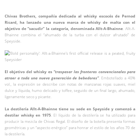
Chivas Brothers, compañía dedicada al whisky escocés de Pernod
Ricard, ha lanzado una nueva marca de whisky de malta con el
objetivo de “sacudir” la categoría, denominada Allt-A-Bhainne
. Allt-A-
Bhainne combina el “ahumado de la turba con el dulzor afrutado” de
Speyside.
El objetivo del whisky es
“traspasar las fronteras convencionales para
atraer a toda una nueva generación de bebedores”
. Embotellado a 40%
vol., la expresión se describe con notas de manzanas rojas suaves, miel
dulce y líquida, humo delicado y toffee, seguido de un final largo, ahumado,
ligeramente seco y picante.
La destilería Allt-A-Bhainne tiene su sede en Speyside y comenzó a
destilar whisky en 1975
. El líquido de la destilería se ha utilizado para
producir la mezcla de Chivas Regal. El diseño de la botella presenta formas
geométricas y un “aspecto enérgico” para honrar el estilo de los años 70 de
la destilería.