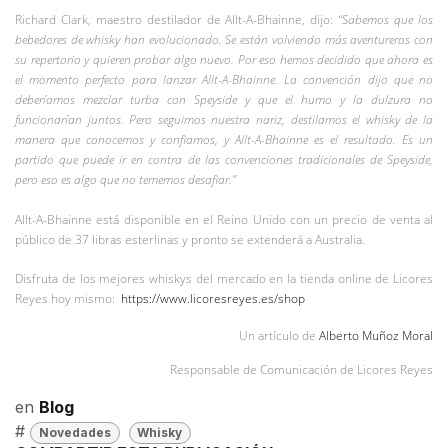
Richard Clark, maestro destilador de Allt-A-Bhainne, dijo:
“Sabemos que los
bebedores de whisky han evolucionado. Se están volviendo más aventureros con
su repertorio y quieren probar algo nuevo. Por eso hemos decidido que ahora es
el momento perfecto para lanzar Allt-A-Bhainne. La convención dijo que no
deberíamos mezclar turba con Speyside y que el humo y la dulzura no
funcionarían juntos. Pero seguimos nuestra nariz, destilamos el whisky de la
manera que conocemos y confiamos, y Allt-A-Bhainne es el resultado. Es un
partido que puede ir en contra de las convenciones tradicionales de Speyside,
pero eso es algo que no tememos desafiar.”
Allt-A-Bhainne está disponible en el Reino Unido con un precio de venta al
público de 37 libras esterlinas y pronto se extenderá a Australia.
Disfruta de los mejores whiskys del mercado en la tienda online de Licores
Reyes hoy mismo:
https://www.licoresreyes.es/shop
Un artículo de
Alberto Muñoz Moral
Responsable de Comunicación de Licores Reyes
en
Blog
#
Novedades
Whisky