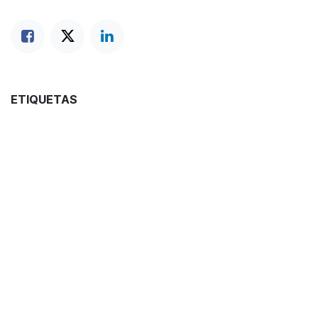
ETIQUETAS
Recetas
NUESTROS BLOGS
Blog
Vinos
Coctelería
Conservas