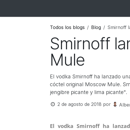
Ir al contenido
Inicio
Catálogo
Blog
Contacto
Todos los blogs
Blog
Smirnoff 
Smirnoff l
Mule
El vodka Smirnoff ha lanzado una
cóctel original Moscow Mule. S
jengibre picante y lima picante".
2 de agosto de 2018
por
Albe
El vodka Smirnoff ha lanza