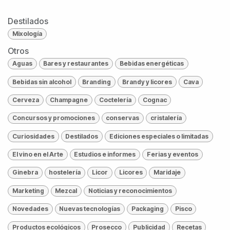
Destilados
Mixología
Otros
Aguas
Bares y restaurantes
Bebidas energéticas
Bebidas sin alcohol
Branding
Brandy y licores
Cava
Cerveza
Champagne
Coctelería
Cognac
Concursos y promociones
conservas
cristalería
Curiosidades
Destilados
Ediciones especiales o limitadas
El vino en el Arte
Estudios e informes
Ferias y eventos
Ginebra
hostelería
Licor
Licores
Maridaje
Marketing
Mezcal
Noticias y reconocimientos
Novedades
Nuevas tecnologías
Packaging
Pisco
Productos ecológicos
Prosecco
Publicidad
Recetas