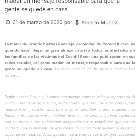
madar un mensaje responsable para que la
gente se quede en casa.
31 de marzo de 2020
por
Alberto Muñoz
La marca de licor de hierbas Ruavieja, propiedad de Pernod Ricard, ha
querido hacer llegar un gran abrazo virtual a todos los afectados y a
las familias de las víctimas del Covid-19 con una publicación en sus
redes sociales, así como madar un mensaje responsable para que la
gente se quede en casa.
La creatividad es de la agencia creativa Leo
Burnett.
Según explica Ruavieja,
“siempre han querido poner en valor la importancia de
cuidar y mantener los vínculos, todo aquello que nos une a los demás para
nuestra vida y nuestra cultura, e intentar contribuir a una sociedad más
humana. Por eso siempre os decimos: tenemos que vernos más. Pero llegados a
esta situación, nunca hubiéramos imaginado que os tendríamos que pedir lo
contrario, que es momento de verse menos. Es momento de quedarnos en casa y
cuidar de los nuestros, de los que están cerca y de los que están lejos reduciendo