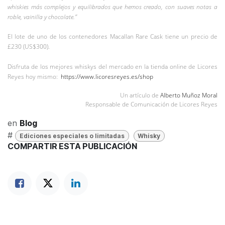
whiskies más complejos y equilibrados que hemos creado, con suaves notas a
roble, vainilla y chocolate.”
El lote de uno de los contenedores Macallan Rare Cask tiene un precio de
£230 (US$300).
Disfruta de los mejores whiskys del mercado en la tienda online de Licores
Reyes hoy mismo:
https://www.licoresreyes.es/shop
Un artículo de
Alberto Muñoz Moral
Responsable de Comunicación de Licores Reyes
en
Blog
#
Ediciones especiales o limitadas
Whisky
COMPARTIR ESTA PUBLICACIÓN