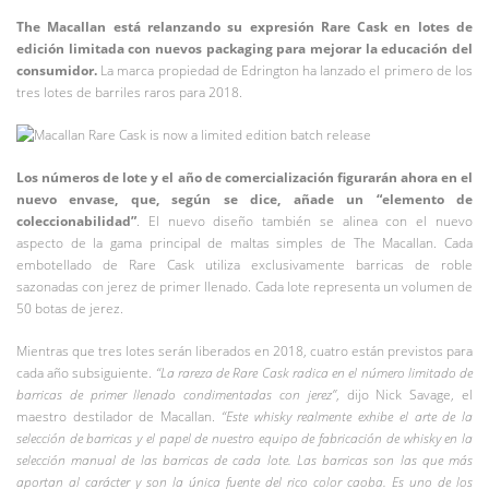
The Macallan está relanzando su expresión Rare Cask en lotes de
edición limitada con nuevos packaging para mejorar la educación del
consumidor.
La marca propiedad de Edrington ha lanzado el primero de los
tres lotes de barriles raros para 2018.
Los números de lote y el año de comercialización figurarán ahora en el
nuevo envase, que, según se dice, añade un “elemento de
coleccionabilidad”
. El nuevo diseño también se alinea con el nuevo
aspecto de la gama principal de maltas simples de The Macallan. Cada
embotellado de Rare Cask utiliza exclusivamente barricas de roble
sazonadas con jerez de primer llenado. Cada lote representa un volumen de
50 botas de jerez.
Mientras que tres lotes serán liberados en 2018, cuatro están previstos para
cada año subsiguiente.
“La rareza de Rare Cask radica en el número limitado de
barricas de primer llenado condimentadas con jerez”
, dijo Nick Savage, el
maestro destilador de Macallan.
“Este whisky realmente exhibe el arte de la
selección de barricas y el papel de nuestro equipo de fabricación de whisky en la
selección manual de las barricas de cada lote. Las barricas son las que más
aportan al carácter y son la única fuente del rico color caoba. Es uno de los