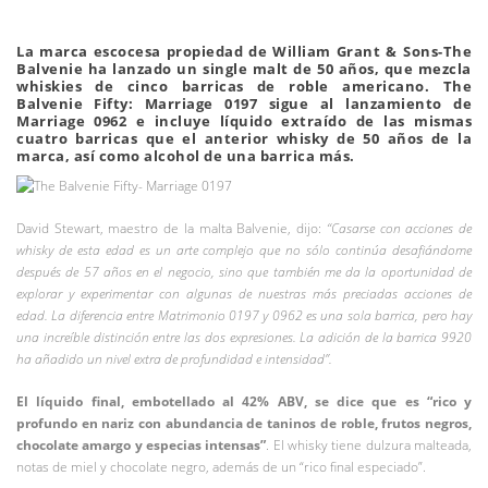
La marca escocesa propiedad de William Grant & Sons-The
Balvenie ha lanzado un single malt de 50 años, que mezcla
whiskies de cinco barricas de roble americano
. The
Balvenie Fifty: Marriage 0197 sigue al lanzamiento de
Marriage 0962 e incluye líquido extraído de las mismas
cuatro barricas que el anterior whisky de 50 años de la
marca, así como alcohol de una barrica más.
David Stewart, maestro de la malta Balvenie, dijo:
“Casarse con acciones de
whisky de esta edad es un arte complejo que no sólo continúa desafiándome
después de 57 años en el negocio, sino que también me da la oportunidad de
explorar y experimentar con algunas de nuestras más preciadas acciones de
edad. La diferencia entre Matrimonio 0197 y 0962 es una sola barrica, pero hay
una increíble distinción entre las dos expresiones. La adición de la barrica 9920
ha añadido un nivel extra de profundidad e intensidad”.
El líquido final, embotellado al 42% ABV, se dice que es “rico y
profundo en nariz con abundancia de taninos de roble, frutos negros,
chocolate amargo y especias intensas”
. El whisky tiene dulzura malteada,
notas de miel y chocolate negro, además de un “rico final especiado”.