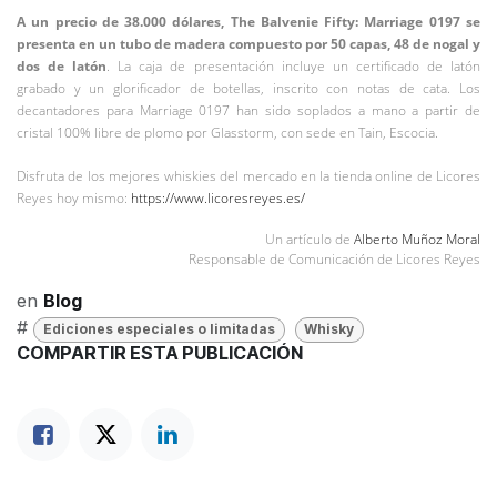
A un precio de 38.000 dólares, The Balvenie Fifty: Marriage 0197 se
presenta en un tubo de madera compuesto por 50 capas, 48 de nogal y
dos de latón
. La caja de presentación incluye un certificado de latón
grabado y un glorificador de botellas, inscrito con notas de cata. Los
decantadores para Marriage 0197 han sido soplados a mano a partir de
cristal 100% libre de plomo por Glasstorm, con sede en Tain, Escocia.
Disfruta de los mejores whiskies del mercado en la tienda online de Licores
Reyes hoy mismo:
https://www.licoresreyes.es/
Un artículo de
Alberto Muñoz Moral
Responsable de Comunicación de Licores Reyes
en
Blog
#
Ediciones especiales o limitadas
Whisky
COMPARTIR ESTA PUBLICACIÓN