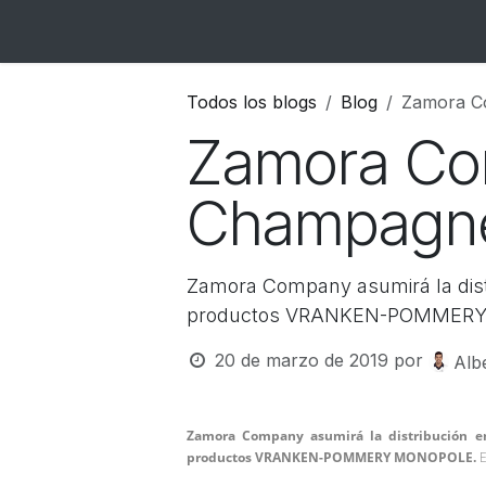
Ir al contenido
Inicio
Catálogo
Blog
Contacto
Todos los blogs
Blog
Zamora C
Zamora Com
Champagne
Zamora Company asumirá la distri
productos VRANKEN-POMMER
20 de marzo de 2019
por
Alb
Zamora Company asumirá la distribución en 
productos VRANKEN-POMMERY MONOPOLE.
E