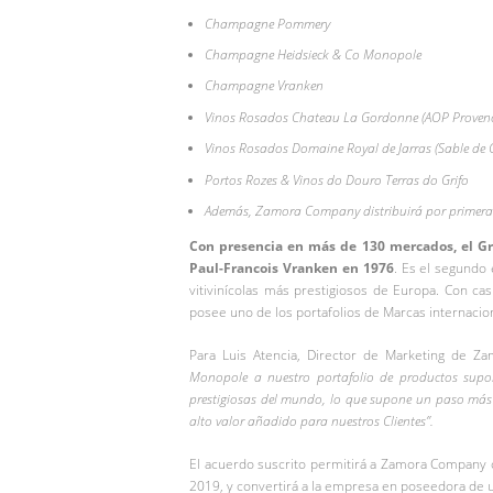
Champagne Pommery
Champagne Heidsieck & Co Monopole
Champagne Vranken
Vinos Rosados Chateau La Gordonne (AOP Provenc
Vinos Rosados Domaine Royal de Jarras (Sable de
Portos Rozes & Vinos do Douro Terras do Grifo
Además, Zamora Company distribuirá por primera v
Con presencia en más de 130 mercados, el 
Paul-Francois Vranken en 1976
. Es el segundo
vitivinícolas más prestigiosos de Europa. Con c
posee uno de los portafolios de Marcas internacio
Para Luis Atencia, Director de Marketing de 
Monopole a nuestro portafolio de productos supo
prestigiosas del mundo, lo que supone un paso más e
alto valor añadido para nuestros Clientes”.
El acuerdo suscrito permitirá a Zamora Company c
2019, y convertirá a la empresa en poseedora de 