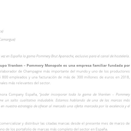
e)
 Camargue)
ez en España la gama Pommery Brut Apanache, exclusivo para el canal de hostelería.
Grupo Vranken – Pommery Monopole es una empresa familiar fundada por
 elaborador de Champagne más importante del mundo y uno de los productores
asi 800 empleados y una facturación de más de 300 millones de euros en 2018,
nales más relevantes del sector.
Zamora Company España,
“poder incorporar toda la gama de Vranken – Pommery
ne un salto cualitativo indudable. Estamos hablando de una de las marcas más
n nuestra estrategia de ofrecer al mercado una oferta marcada por la excelencia y el
omercializar y distribuir las citadas marcas desde el presente mes de marzo de
uno de los portafolio de marcas más completo del sector en España.