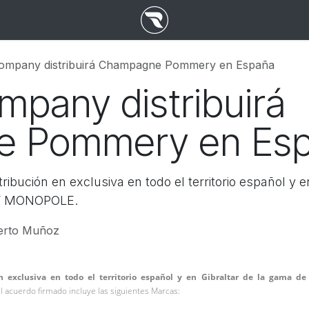
ompany distribuirá Champagne Pommery en España
pany distribuirá
 Pommery en Es
bución en exclusiva en todo el territorio español y e
Y MONOPOLE.
erto Muñoz
exclusiva en todo el territorio español y en Gibraltar de la gama de
l acuerdo firmado incluye las siguientes Marcas: