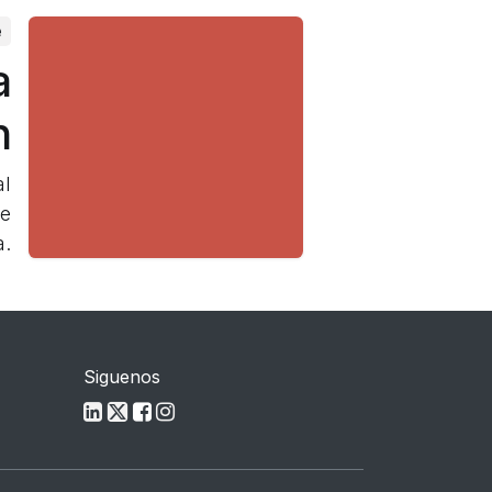
e
a
n
al
de
a.
Siguenos