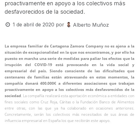
proactivamente en apoyo a los colectivos más
desfavorecidos de la sociedad.
1 de abril de 2020
por
Alberto Muñoz
La empresa familiar de Cartagena Zamora Company no es ajena a la
situación de excepcionalidad en la que nos encontramos, y por ello ha
puesto en marcha una serie de medidas para paliar los efectos que la
irrupción del COVID-19 está provocando en la vida social y
empresarial del país. Siendo consciente de las dificultades que
centenares de familias están atravesando en estos momentos, la
compañía donará 400.000€ a diferentes asociaciones que trabajan
proactivamente en apoyo a los colectivos más desfavorecidos de la
sociedad
. La compañía realizará esta aportación económica a entidades con
fines sociales como Cruz Roja, Cáritas o la Fundación Banco de Alimentos
entre otras, con las que ya ha colaborado en ocasiones anteriores.
Concretamente, serán los colectivos más necesitados de sus áreas de
influencia empresarial en España los que recibirán este apoyo.