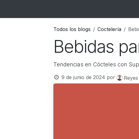
Ir al contenido
Inicio
Catálogo
Blog
Contacto
Todos los blogs
Coctelería
Bebi
Bebidas par
Tendencias en Cócteles con Sup
9 de junio de 2024
por
Reyes