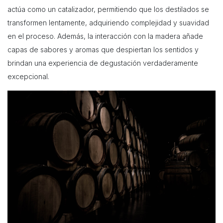
actúa como un catalizador, permitiendo que los destilados se
transformen lentamente, adquiriendo complejidad y suavidad
en el proceso. Además, la interacción con la madera añade
capas de sabores y aromas que despiertan los sentidos y
brindan una experiencia de degustación verdaderamente
excepcional.