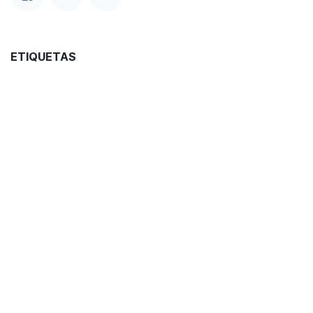
ETIQUETAS
Curiosidades
Destilados
Novedades
Ron
NUESTROS BLOGS
Blog
Vinos
Coctelería
Conservas
Spirits
Wine & Food