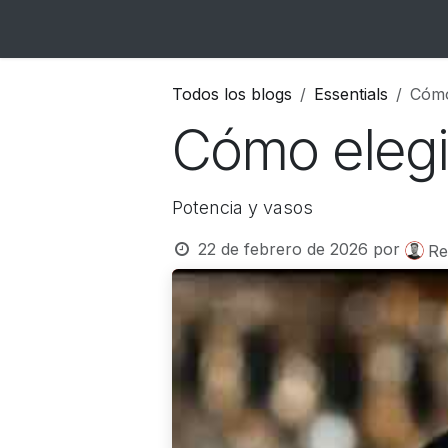
Ir al contenido
Inicio
Catálogo
Blog
Contacto
Todos los blogs
Essentials
Cómo
Cómo elegir
Potencia y vasos
22 de febrero de 2026
por
Re