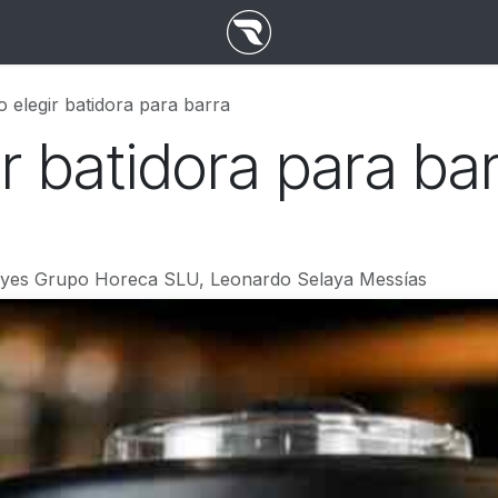
 elegir batidora para barra
 batidora para ba
yes Grupo Horeca SLU, Leonardo Selaya Messías