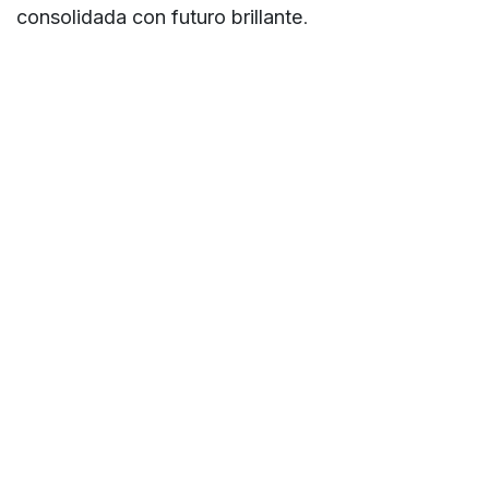
consolidada con futuro brillante
.
en
Vinos
#
Curiosidades
Vino
COMPARTIR ESTA PUBLICACIÓN
ETIQUETAS
Curiosidades
Vino