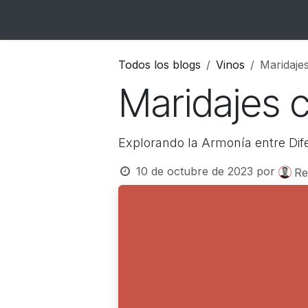
Ir al contenido
Inicio
Catálogo
Blog
Contacto
Todos los blogs
Vinos
Maridaje
Maridajes 
Explorando la Armonía entre Dife
10 de octubre de 2023
por
Re