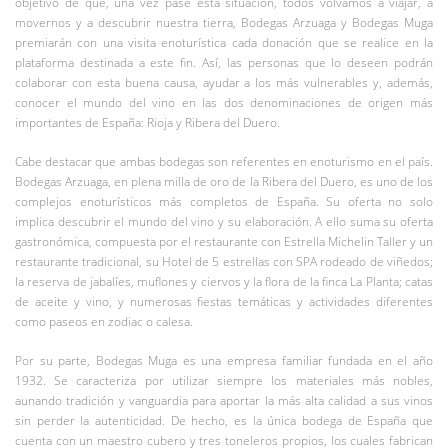
objetivo de que, una vez pase esta situación, todos volvamos a viajar, a
movernos y a descubrir nuestra tierra, Bodegas Arzuaga y Bodegas Muga
premiarán con una visita enoturística cada donación que se realice en la
plataforma destinada a este fin. Así, las personas que lo deseen podrán
colaborar con esta buena causa, ayudar a los más vulnerables y, además,
conocer el mundo del vino en las dos denominaciones de origen más
importantes de España: Rioja y Ribera del Duero.
Cabe destacar que ambas bodegas son referentes en enoturismo en el país.
Bodegas Arzuaga, en plena milla de oro de la Ribera del Duero, es uno de los
complejos enoturísticos más completos de España. Su oferta no solo
implica descubrir el mundo del vino y su elaboración. A ello suma su oferta
gastronómica, compuesta por el restaurante con Estrella Michelin Taller y un
restaurante tradicional, su Hotel de 5 estrellas con SPA rodeado de viñedos;
la reserva de jabalíes, muflones y ciervos y la flora de la finca La Planta; catas
de aceite y vino, y numerosas fiestas temáticas y actividades diferentes
como paseos en zodiac o calesa.
Por su parte, Bodegas Muga es una empresa familiar fundada en el año
1932. Se caracteriza por utilizar siempre los materiales más nobles,
aunando tradición y vanguardia para aportar la más alta calidad a sus vinos
sin perder la autenticidad. De hecho, es la única bodega de España que
cuenta con un maestro cubero y tres toneleros propios, los cuales fabrican