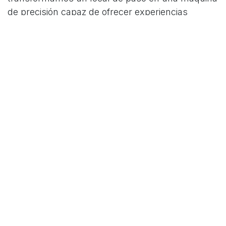
de precisión capaz de ofrecer experiencias
excelentes en tiempo récord.
en
Blog
#
Recomendaciones
COMPARTIR ESTA PUBLICACIÓN
ETIQUETAS
Recomendaciones
NUESTROS BLOGS